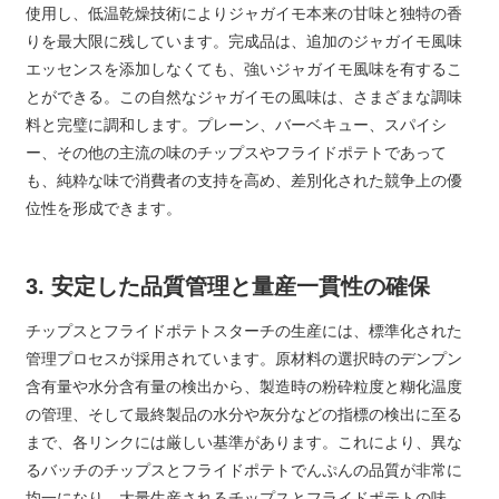
使用し、低温乾燥技術によりジャガイモ本来の甘味と独特の香
りを最大限に残しています。完成品は、追加のジャガイモ風味
エッセンスを添加しなくても、強いジャガイモ風味を有するこ
とができる。この自然なジャガイモの風味は、さまざまな調味
料と完璧に調和します。プレーン、バーベキュー、スパイシ
ー、その他の主流の味のチップスやフライドポテトであって
も、純粋な味で消費者の支持を高め、差別化された競争上の優
位性を形成できます。
3. 安定した品質管理と量産一貫性の確保
チップスとフライドポテトスターチの生産には、標準化された
管理プロセスが採用されています。原材料の選択時のデンプン
含有量や水分含有量の検出から、製造時の粉砕粒度と糊化温度
の管理、そして最終製品の水分や灰分などの指標の検出に至る
まで、各リンクには厳しい基準があります。これにより、異な
るバッチのチップスとフライドポテトでんぷんの品質が非常に
均一になり、大量生産されるチップスとフライドポテトの味、