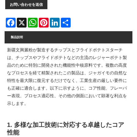
お問い合わせを送信
Facebook
X
WhatsApp
Pinterest
LinkedIn
Share
製品説明
新疆文興澱粉が製造するチップスとフライドポテトスターチ
は、チップスやフライドポテトなどの主流のレジャーポテト製
品のために特別に開発された機能性中核原料です。複数の高度
なプロセスを経て精製されたこの製品は、ジャガイモの自然な
特性を最大限に復元するだけでなく、工業生産の厳しい要件に
も正確に適合します。以下に示すように、コア性能、フレーバ
ー表現、プロセス適応性、その他の側面において顕著な利点を
示します。
1. 多様な加工技術に対応する卓越したコア
性能