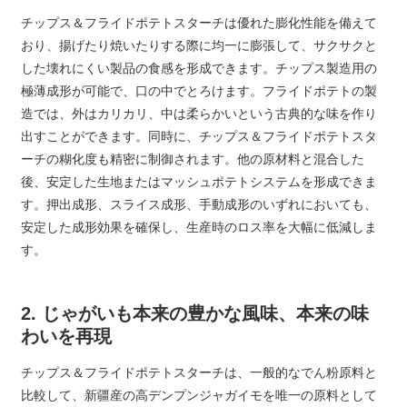
チップス＆フライドポテトスターチは優れた膨化性能を備えて
おり、揚げたり焼いたりする際に均一に膨張して、サクサクと
した壊れにくい製品の食感を形成できます。チップス製造用の
極薄成形が可能で、口の中でとろけます。フライドポテトの製
造では、外はカリカリ、中は柔らかいという古典的な味を作り
出すことができます。同時に、チップス＆フライドポテトスタ
ーチの糊化度も精密に制御されます。他の原材料と混合した
後、安定した生地またはマッシュポテトシステムを形成できま
す。押出成形、スライス成形、手動成形のいずれにおいても、
安定した成形効果を確保し、生産時のロス率を大幅に低減しま
す。
2. じゃがいも本来の豊かな風味、本来の味
わいを再現
チップス＆フライドポテトスターチは、一般的なでん粉原料と
比較して、新疆産の高デンプンジャガイモを唯一の原料として