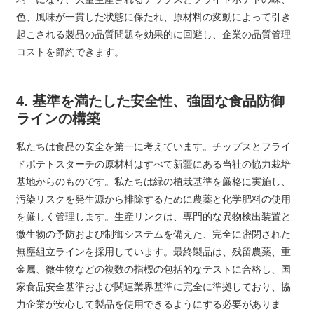
色、風味が一貫した状態に保たれ、原材料の変動によって引き
起こされる製品の品質問題を効果的に回避し、企業の品質管理
コストを節約できます。
4. 基準を満たした安全性、強固な食品防御
ラインの構築
私たちは食品の安全を第一に考えています。チップスとフライ
ドポテトスターチの原材料はすべて新疆にある当社の協力栽培
基地からのものです。私たちは緑の植栽基準を厳格に実施し、
汚染リスクを発生源から排除するために農薬と化学肥料の使用
を厳しく管理します。生産リンクは、専門的な異物検出装置と
微生物の予防および制御システムを備えた、完全に密閉された
無塵組立ラインを採用しています。最終製品は、残留農薬、重
金属、微生物などの複数の指標の包括的なテストに合格し、国
家食品安全基準および関連業界基準に完全に準拠しており、協
力企業が安心して製品を使用できるようにする必要がありま