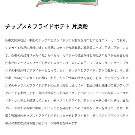
チップス＆フライドポテト 片栗粉
新疆文興澱粉は、中国のチップスとフライドポテト澱粉を専門とする専門メーカーであり、
ジャガイモ製品の原料に対する世界のスナック食品業界の高品質ニーズに正確に応えていま
す。新疆の高品質ジャガイモから作られ、カスタムの低温粉砕と糊化プロセスを組み合わせ
た当社のチップス＆フライドポテトスターチは、多くの大手チップス＆フライドポテトブラ
ンドの中核原料サプライヤーとなっています。チップスとフライドポテトの澱粉は、高い膨
化度、純粋なジャガイモの風味、安定した加工性能の特徴を備えており、さまざまなプロセ
スでのチップスとフライドポテトの生産に完全に適応でき、製品の味と風味の二重のアップ
グレードを実現します。当社は現場から完成品に至るまでのフルチェーンの品質トレーサビ
リティシステムを構築しています。チップスとフライドポテトスターチの各バッチは、食品
グレードの安全基準に準拠していることを確認するために厳格なテストを受けています。新
疆文興澱粉のチップスとフライドポテトスターチを選択すると、チップスとフライドポテト
製品の強固な品質基盤が築かれ、市場機会を掴みます。